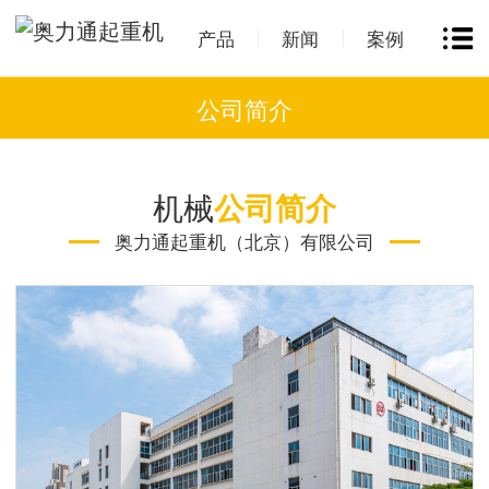
产品
新闻
案例
公司简介
机械
公司简介
奥力通起重机（北京）有限公司