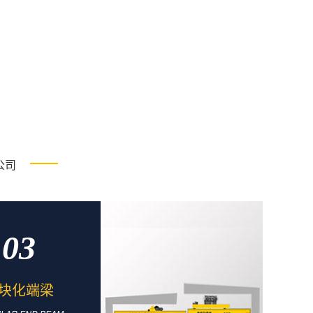
公司
03
块化端梁